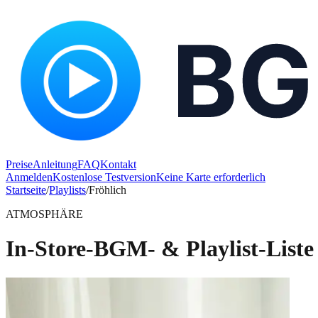
Preise
Anleitung
FAQ
Kontakt
Anmelden
Kostenlose Testversion
Keine Karte erforderlich
Startseite
/
Playlists
/
Fröhlich
ATMOSPHÄRE
In-Store-BGM- & Playlist-Liste