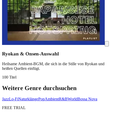
Ryokan & Onsen-Auswahl
Heilsame Ambient-BGM, die sich in die Stille von Ryokan und
heißen Quellen einfügt.
100 Titel
Weitere Genre durchsuchen
Jazz
Lo-Fi
Naturklänge
Pop
Ambient
R&B
World
Bossa Nova
FREE TRIAL