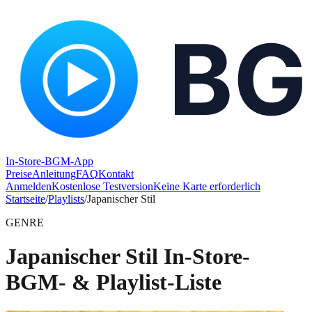
In-Store-BGM-App
Preise
Anleitung
FAQ
Kontakt
Anmelden
Kostenlose Testversion
Keine Karte erforderlich
Startseite
/
Playlists
/
Japanischer Stil
GENRE
Japanischer Stil In-Store-
BGM- & Playlist-Liste