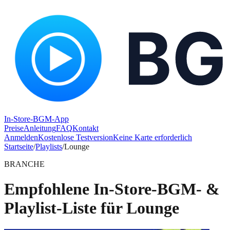
In-Store-BGM-App
Preise
Anleitung
FAQ
Kontakt
Anmelden
Kostenlose Testversion
Keine Karte erforderlich
Startseite
/
Playlists
/
Lounge
BRANCHE
Empfohlene In-Store-BGM- &
Playlist-Liste für Lounge