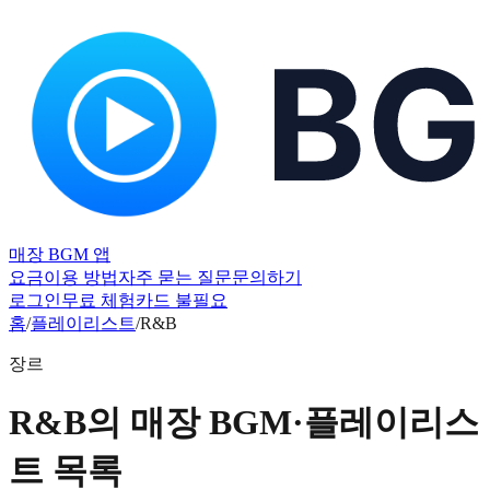
매장 BGM 앱
요금
이용 방법
자주 묻는 질문
문의하기
로그인
무료 체험
카드 불필요
홈
/
플레이리스트
/
R&B
장르
R&B의 매장 BGM·플레이리스
트 목록