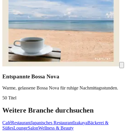
Entspannte Bossa Nova
Warme, gelassene Bossa Nova für ruhige Nachmittagsstunden.
50 Titel
Weitere Branche durchsuchen
Café
Restaurant
Japanisches Restaurant
Izakaya
Bäckerei &
Süßes
Lounge
Salon
Wellness & Beauty