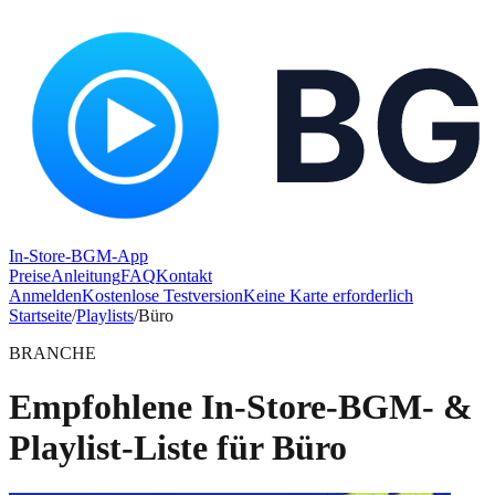
In-Store-BGM-App
Preise
Anleitung
FAQ
Kontakt
Anmelden
Kostenlose Testversion
Keine Karte erforderlich
Startseite
/
Playlists
/
Büro
BRANCHE
Empfohlene In-Store-BGM- &
Playlist-Liste für Büro