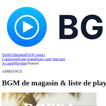
Tarifs
Utilisation
FAQ
Contact
Connexion
Essai gratuit
Sans carte bancaire
Accueil
/
Playlists
/
Naturel
AMBIANCE
BGM de magasin & liste de play