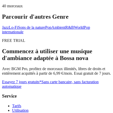
40 morceaux
Parcourir d'autres Genre
Jazz
Lo-Fi
Sons de la nature
Pop
Ambient
R&B
World
Pop
internationale
FREE TRIAL
Commencez à utiliser une musique
d'ambiance adaptée à Bossa nova
Avec BGM Pro, profitez de morceaux illimités, libres de droits et
entièrement acquittés à partir de 6,99 €/mois. Essai gratuit de 7 jours.
Essayez 7 jours gratuits
*Sans carte bancaire, sans facturation
automatique
Service
Tarifs
Utilisation