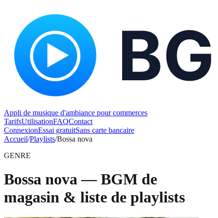
Appli de musique d'ambiance pour commerces
Tarifs
Utilisation
FAQ
Contact
Connexion
Essai gratuit
Sans carte bancaire
Accueil
/
Playlists
/
Bossa nova
GENRE
Bossa nova — BGM de
magasin & liste de playlists