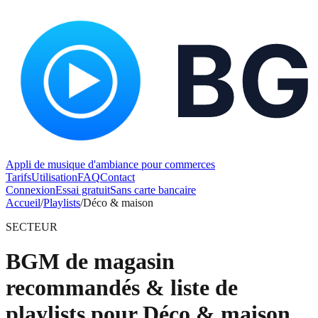
Appli de musique d'ambiance pour commerces
Tarifs
Utilisation
FAQ
Contact
Connexion
Essai gratuit
Sans carte bancaire
Accueil
/
Playlists
/
Déco & maison
SECTEUR
BGM de magasin
recommandés & liste de
playlists pour Déco & maison