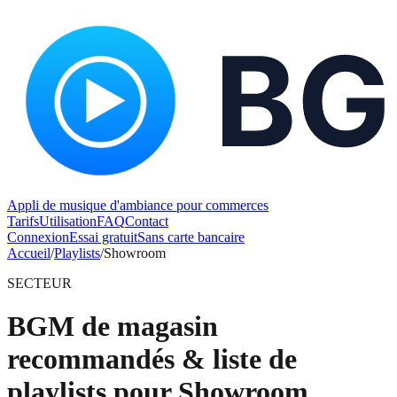
Appli de musique d'ambiance pour commerces
Tarifs
Utilisation
FAQ
Contact
Connexion
Essai gratuit
Sans carte bancaire
Accueil
/
Playlists
/
Showroom
SECTEUR
BGM de magasin
recommandés & liste de
playlists pour Showroom