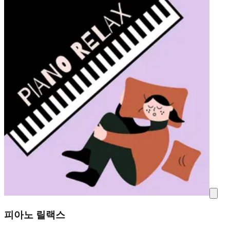
피아노 릴랙스