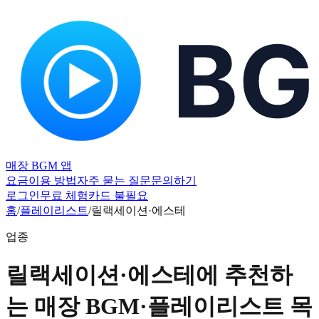
매장 BGM 앱
요금
이용 방법
자주 묻는 질문
문의하기
로그인
무료 체험
카드 불필요
홈
/
플레이리스트
/
릴랙세이션·에스테
업종
릴랙세이션·에스테에 추천하
는 매장 BGM·플레이리스트 목