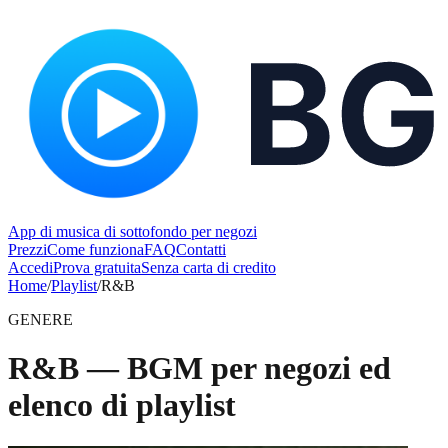
App di musica di sottofondo per negozi
Prezzi
Come funziona
FAQ
Contatti
Accedi
Prova gratuita
Senza carta di credito
Home
/
Playlist
/
R&B
GENERE
R&B — BGM per negozi ed
elenco di playlist