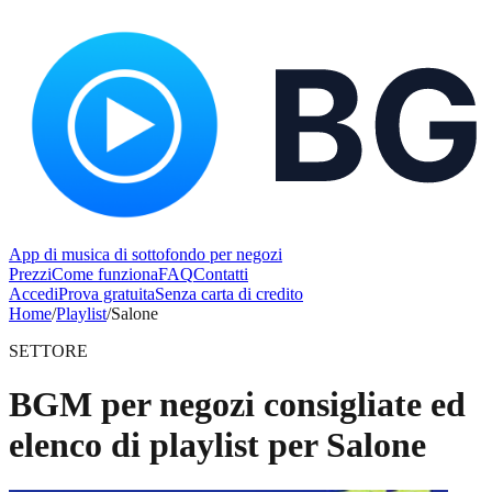
App di musica di sottofondo per negozi
Prezzi
Come funziona
FAQ
Contatti
Accedi
Prova gratuita
Senza carta di credito
Home
/
Playlist
/
Salone
SETTORE
BGM per negozi consigliate ed
elenco di playlist per Salone