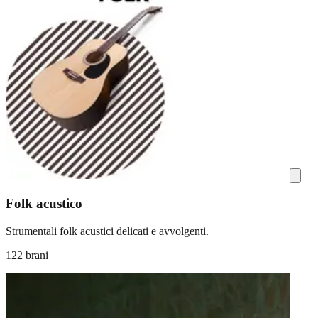
Folk acustico
Strumentali folk acustici delicati e avvolgenti.
122 brani