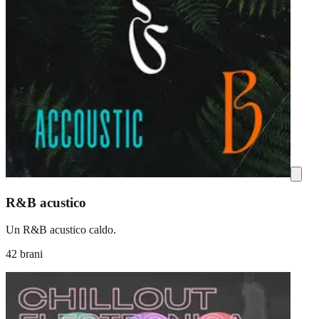
R&B acustico
Un R&B acustico caldo.
42 brani