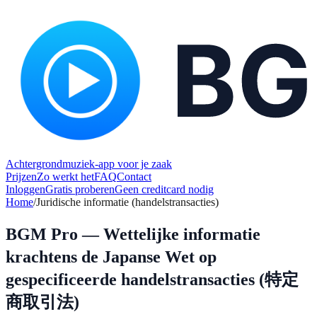
Achtergrondmuziek-app voor je zaak
Prijzen
Zo werkt het
FAQ
Contact
Inloggen
Gratis proberen
Geen creditcard nodig
Home
/
Juridische informatie (handelstransacties)
BGM Pro — Wettelijke informatie
krachtens de Japanse Wet op
gespecificeerde handelstransacties (特定
商取引法)