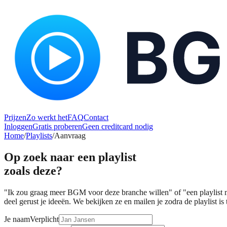
Prijzen
Zo werkt het
FAQ
Contact
Inloggen
Gratis proberen
Geen creditcard nodig
Home
/
Playlists
/
Aanvraag
Op zoek naar een playlist
zoals deze?
"Ik zou graag meer BGM voor deze branche willen" of "een playlist m
deel gerust je ideeën. We bekijken ze en mailen je zodra de playlist i
Je naam
Verplicht