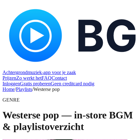
Achtergrondmuziek-app voor je zaak
Prijzen
Zo werkt het
FAQ
Contact
Inloggen
Gratis proberen
Geen creditcard nodig
Home
/
Playlists
/
Westerse pop
GENRE
Westerse pop — in-store BGM
& playlistoverzicht