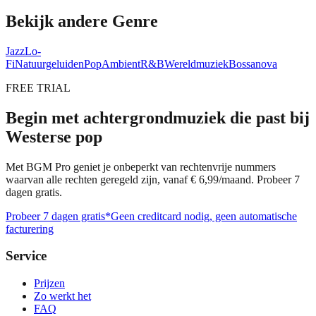
Bekijk andere Genre
Jazz
Lo-
Fi
Natuurgeluiden
Pop
Ambient
R&B
Wereldmuziek
Bossanova
FREE TRIAL
Begin met achtergrondmuziek die past bij
Westerse pop
Met BGM Pro geniet je onbeperkt van rechtenvrije nummers
waarvan alle rechten geregeld zijn, vanaf € 6,99/maand. Probeer 7
dagen gratis.
Probeer 7 dagen gratis
*Geen creditcard nodig, geen automatische
facturering
Service
Prijzen
Zo werkt het
FAQ