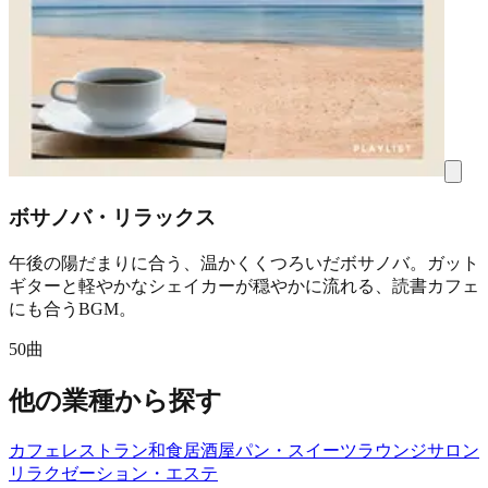
ボサノバ・リラックス
午後の陽だまりに合う、温かくくつろいだボサノバ。ガット
ギターと軽やかなシェイカーが穏やかに流れる、読書カフェ
にも合うBGM。
50曲
他の業種から探す
カフェ
レストラン
和食
居酒屋
パン・スイーツ
ラウンジ
サロン
リラクゼーション・エステ