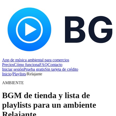
App de música ambiental para comercios
Precios
Cómo funciona
FAQ
Contacto
Iniciar sesión
Prueba gratis
Sin tarjeta de crédito
Inicio
/
Playlists
/
Relajante
AMBIENTE
BGM de tienda y lista de
playlists para un ambiente
Relajante