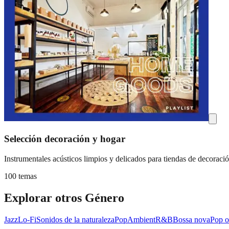
Selección decoración y hogar
Instrumentales acústicos limpios y delicados para tiendas de decora
100 temas
Explorar otros Género
Jazz
Lo-Fi
Sonidos de la naturaleza
Pop
Ambient
R&B
Bossa nova
Pop o