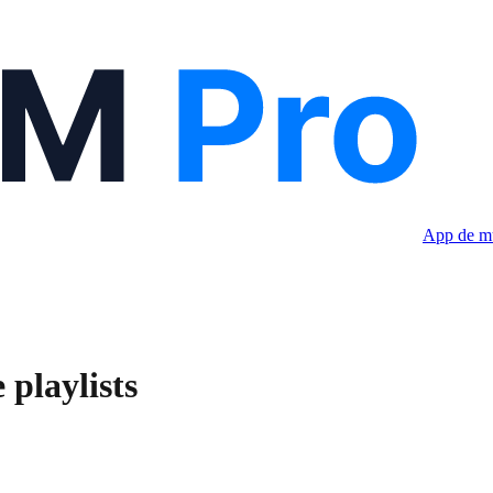
App de mú
 playlists