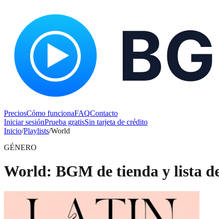
Precios
Cómo funciona
FAQ
Contacto
Iniciar sesión
Prueba gratis
Sin tarjeta de crédito
Inicio
/
Playlists
/
World
GÉNERO
World: BGM de tienda y lista de