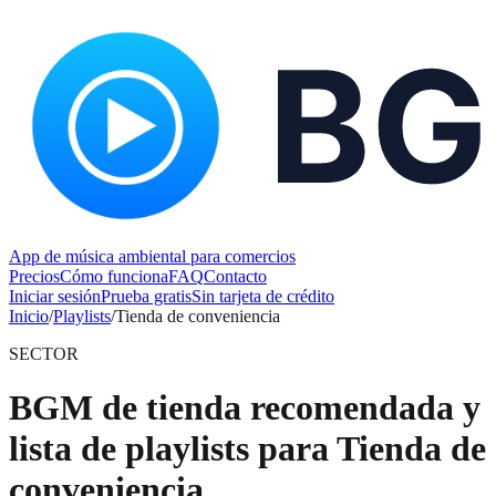
App de música ambiental para comercios
Precios
Cómo funciona
FAQ
Contacto
Iniciar sesión
Prueba gratis
Sin tarjeta de crédito
Inicio
/
Playlists
/
Tienda de conveniencia
SECTOR
BGM de tienda recomendada y
lista de playlists para Tienda de
conveniencia