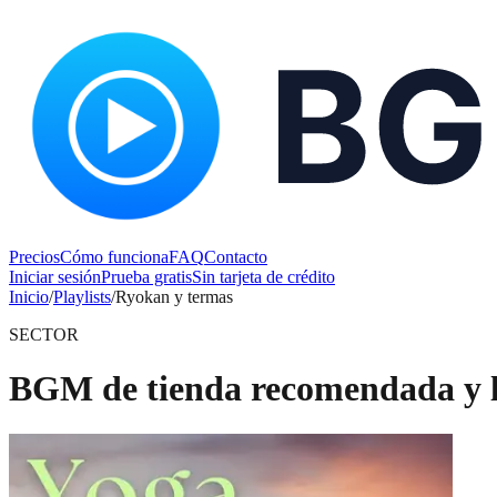
Precios
Cómo funciona
FAQ
Contacto
Iniciar sesión
Prueba gratis
Sin tarjeta de crédito
Inicio
/
Playlists
/
Ryokan y termas
SECTOR
BGM de tienda recomendada y li