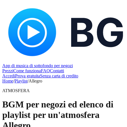
App di musica di sottofondo per negozi
Prezzi
Come funziona
FAQ
Contatti
Accedi
Prova gratuita
Senza carta di credito
Home
/
Playlist
/
Allegro
ATMOSFERA
BGM per negozi ed elenco di
playlist per un'atmosfera
Allegro