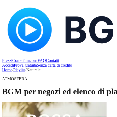
Prezzi
Come funziona
FAQ
Contatti
Accedi
Prova gratuita
Senza carta di credito
Home
/
Playlist
/
Naturale
ATMOSFERA
BGM per negozi ed elenco di pla