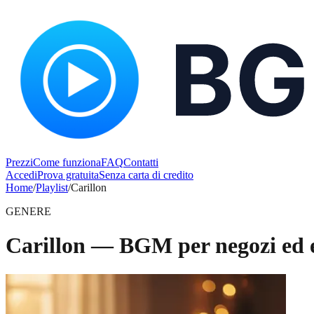
Prezzi
Come funziona
FAQ
Contatti
Accedi
Prova gratuita
Senza carta di credito
Home
/
Playlist
/
Carillon
GENERE
Carillon — BGM per negozi ed el