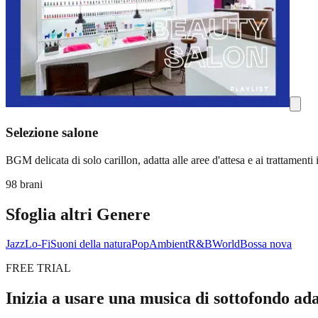
Selezione salone
BGM delicata di solo carillon, adatta alle aree d'attesa e ai trattamenti 
98 brani
Sfoglia altri Genere
Jazz
Lo-Fi
Suoni della natura
Pop
Ambient
R&B
World
Bossa nova
FREE TRIAL
Inizia a usare una musica di sottofondo ada