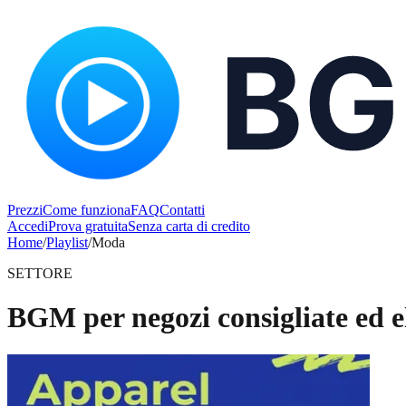
Prezzi
Come funziona
FAQ
Contatti
Accedi
Prova gratuita
Senza carta di credito
Home
/
Playlist
/
Moda
SETTORE
BGM per negozi consigliate ed e