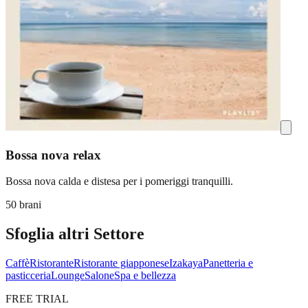
Bossa nova relax
Bossa nova calda e distesa per i pomeriggi tranquilli.
50 brani
Sfoglia altri Settore
Caffè
Ristorante
Ristorante giapponese
Izakaya
Panetteria e
pasticceria
Lounge
Salone
Spa e bellezza
FREE TRIAL