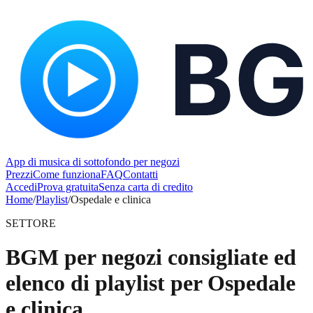
App di musica di sottofondo per negozi
Prezzi
Come funziona
FAQ
Contatti
Accedi
Prova gratuita
Senza carta di credito
Home
/
Playlist
/
Ospedale e clinica
SETTORE
BGM per negozi consigliate ed
elenco di playlist per Ospedale
e clinica