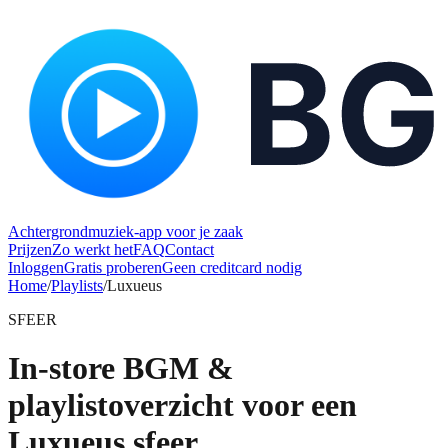
Achtergrondmuziek-app voor je zaak
Prijzen
Zo werkt het
FAQ
Contact
Inloggen
Gratis proberen
Geen creditcard nodig
Home
/
Playlists
/
Luxueus
SFEER
In-store BGM &
playlistoverzicht voor een
Luxueus sfeer