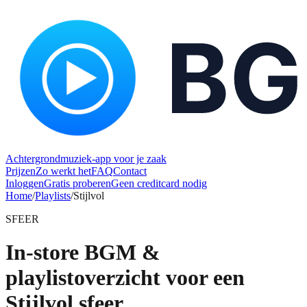
Achtergrondmuziek-app voor je zaak
Prijzen
Zo werkt het
FAQ
Contact
Inloggen
Gratis proberen
Geen creditcard nodig
Home
/
Playlists
/
Stijlvol
SFEER
In-store BGM &
playlistoverzicht voor een
Stijlvol sfeer